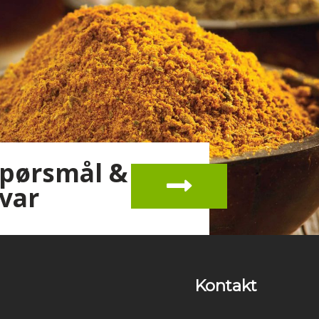
pørsmål &
var
Kontakt