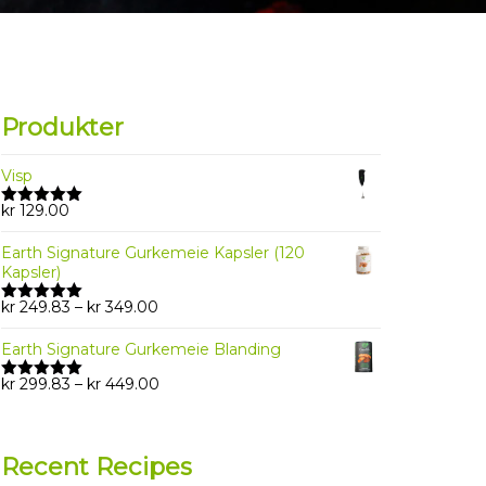
Produkter
Visp
kr
129.00
Rated
5.00
out of 5
Earth Signature Gurkemeie Kapsler (120
Kapsler)
Price
kr
249.83
–
kr
349.00
Rated
5.00
range:
out of 5
kr 249.83
Earth Signature Gurkemeie Blanding
through
Price
kr
299.83
–
kr
449.00
kr 349.00
Rated
5.00
range:
out of 5
kr 299.83
through
Recent Recipes
kr 449.00