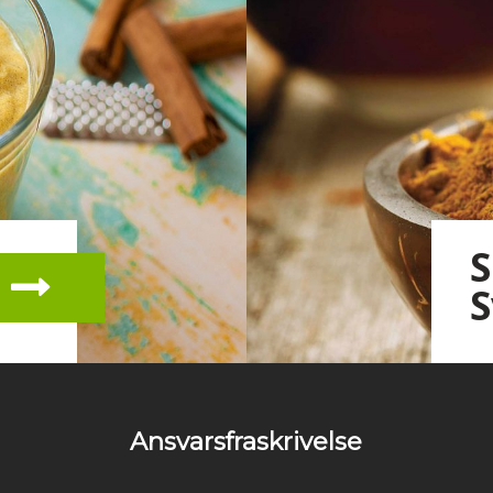
S
S
Ansvarsfraskrivelse